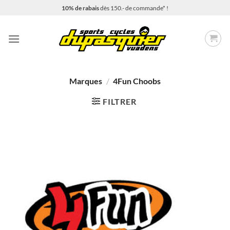
Passer
10% de rabais
dès 150.- de commande* !
au
contenu
Marques
/
4Fun Choobs
FILTRER