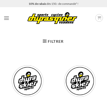
Passer
10% de rabais
dès 150.- de commande* !
au
contenu
FILTRER