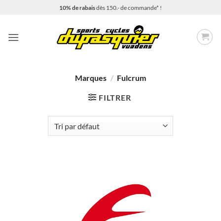
Passer
10% de rabais
dès 150.- de commande* !
au
contenu
Marques
/
Fulcrum
FILTRER