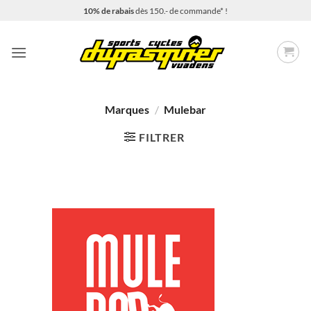
Passer
10% de rabais
dès 150.- de commande* !
au
contenu
Marques
/
Mulebar
FILTRER