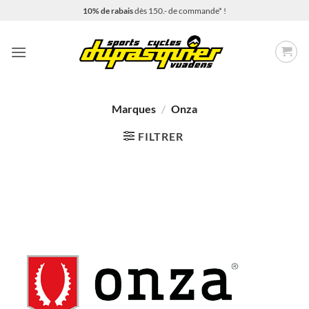
Passer
10% de rabais
dès 150.- de commande* !
au
contenu
Marques
/
Onza
FILTRER