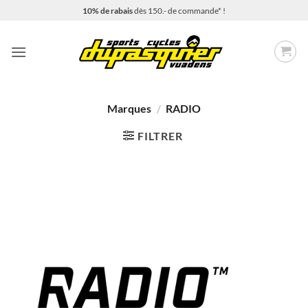
Passer
10% de rabais
dès 150.- de commande* !
au
contenu
Marques
/
RADIO
FILTRER