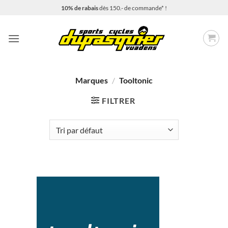
Passer
10% de rabais
dès 150.- de commande* !
au
contenu
Marques
/
Tooltonic
FILTRER