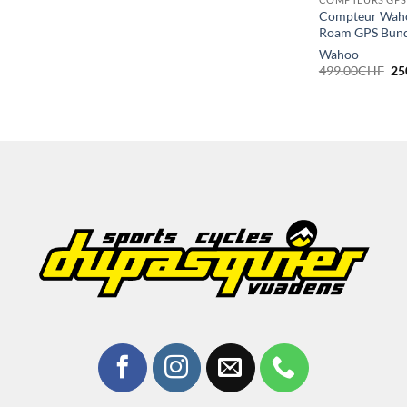
Compteur Wah
Roam GPS Bund
Wahoo
Le
499.00
CHF
25
pri
ini
éta
49