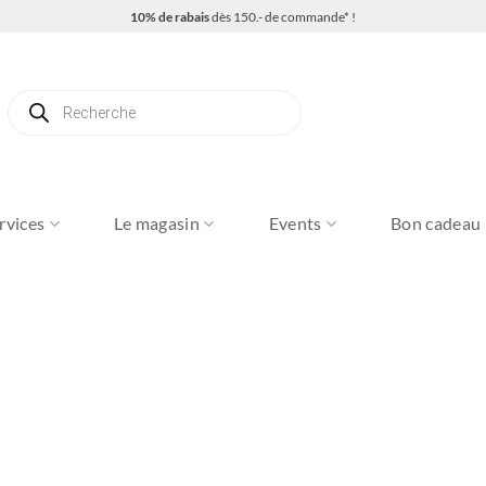
10% de rabais
dès 150.- de commande* !
Recherche
de
produits
rvices
Le magasin
Events
Bon cadeau