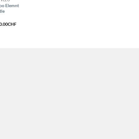
oo Elemnt
le
Le
0.00
CHF
x
prix
tial
actuel
it :
est :
9.00CHF.
250.00CHF.