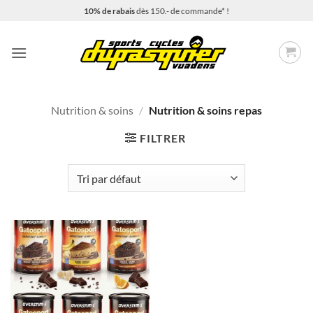
Passer
10% de rabais
dès 150.- de commande* !
au
contenu
Nutrition & soins
/
Nutrition & soins repas
FILTRER