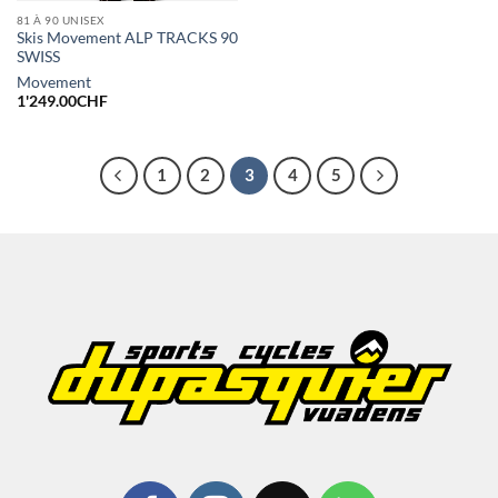
81 À 90 UNISEX
Skis Movement ALP TRACKS 90
SWISS
Movement
1'249.00
CHF
1
2
3
4
5