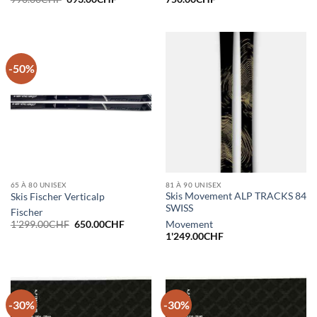
prix
prix
initial
actuel
était :
est :
990.00CHF.
693.00CHF.
-50%
65 À 80 UNISEX
81 À 90 UNISEX
Skis Movement ALP TRACKS 84
Skis Fischer Verticalp
SWISS
Fischer
Le
Le
Movement
1'299.00
CHF
650.00
CHF
prix
prix
1'249.00
CHF
initial
actuel
était :
est :
1'299.00CHF.
650.00CHF.
-30%
-30%