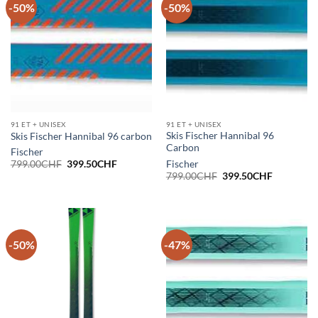
-50%
-50%
91 ET + UNISEX
91 ET + UNISEX
Skis Fischer Hannibal 96
Skis Fischer Hannibal 96 carbon
Carbon
Fischer
Le
Le
Fischer
799.00
CHF
399.50
CHF
prix
prix
Le
Le
799.00
CHF
399.50
CHF
initial
actuel
prix
prix
était :
est :
initial
actuel
799.00CHF.
399.50CHF.
était :
est :
799.00CHF.
399.50CH
-50%
-47%