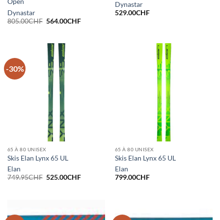
Open
Dynastar
Dynastar
529.00
CHF
Le
Le
805.00
CHF
564.00
CHF
prix
prix
initial
actuel
était :
est :
805.00CHF.
564.00CHF.
-30%
65 À 80 UNISEX
65 À 80 UNISEX
Skis Elan Lynx 65 UL
Skis Elan Lynx 65 UL
Elan
Elan
Le
Le
749.95
CHF
525.00
CHF
799.00
CHF
prix
prix
initial
actuel
était :
est :
749.95CHF.
525.00CHF.