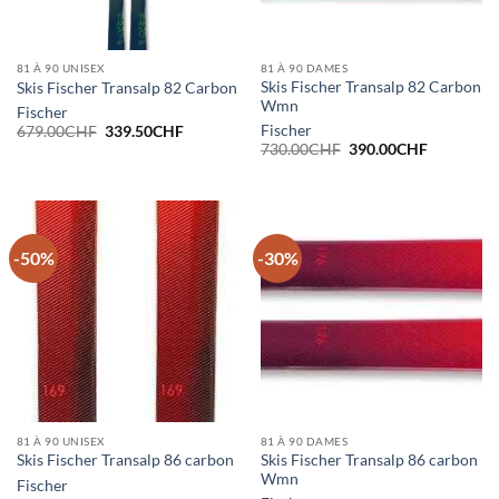
81 À 90 UNISEX
81 À 90 DAMES
Skis Fischer Transalp 82 Carbon
Skis Fischer Transalp 82 Carbon
Wmn
Fischer
Le
Le
Fischer
679.00
CHF
339.50
CHF
prix
prix
Le
Le
730.00
CHF
390.00
CHF
initial
actuel
prix
prix
était :
est :
initial
actuel
679.00CHF.
339.50CHF.
était :
est :
730.00CHF.
390.00CH
-50%
-30%
81 À 90 UNISEX
81 À 90 DAMES
Skis Fischer Transalp 86 carbon
Skis Fischer Transalp 86 carbon
Wmn
Fischer