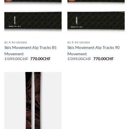
81 À 90 UNISEX
81 À 90 UNISEX
Skis Movement Alp Tracks 85
Skis Movement Alp Tracks 90
Movement
Movement
Le
Le
Le
Le
1'099.00
CHF
770.00
CHF
1'099.00
CHF
770.00
CHF
prix
prix
prix
prix
initial
actuel
initial
actuel
était :
est :
était :
est :
1'099.00CHF.
770.00CHF.
1'099.00CHF.
770.00C