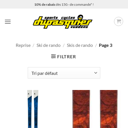
Passer
10% de rabais
dès 150.- de commande* !
au
contenu
Reprise
/
Ski de rando
/
Skis de rando
/
Page 3
FILTRER