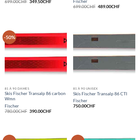
Le
Le
Fischer
699.00
CHF
349.50
CHF
prix
prix
Le
Le
699.00
CHF
489.00
CHF
initial
actuel
prix
prix
était :
est :
initial
actuel
699.00CHF.
349.50CHF.
était :
est :
699.00CHF.
489.00CH
-50%
81 À 90 DAMES
81 À 90 UNISEX
Skis Fischer Transalp 86 carbon
Skis Fischer Transalp 86 CTI
Wmn
Fischer
Fischer
750.00
CHF
Le
Le
780.00
CHF
390.00
CHF
prix
prix
initial
actuel
était :
est :
780.00CHF.
390.00CHF.