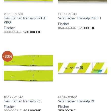
91 ET + UNISEX
91 ET + UNISEX
Skis Fischer Transalp 92 CTI
Skis Fischer Transalp 98 CTI
PRO
Fischer
Le
Le
Fischer
850.00
CHF
595.00
CHF
prix
prix
Le
Le
800.00
CHF
560.00
CHF
initial
actuel
prix
prix
était :
est :
initial
actuel
850.00CHF.
595.00CH
était :
est :
800.00CHF.
560.00CHF.
-30%
65 À 80 UNISEX
65 À 80 UNISEX
Skis Fischer Transalp RC
Skis Fischer Transalp RC
Fischer
Fischer
Le
Le
990.00
CHF
693.00
CHF
750.00
CHF