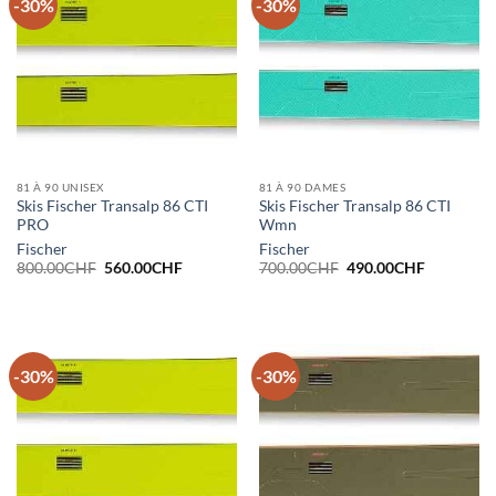
-30%
-30%
81 À 90 UNISEX
81 À 90 DAMES
Skis Fischer Transalp 86 CTI
Skis Fischer Transalp 86 CTI
PRO
Wmn
Fischer
Fischer
Le
Le
Le
Le
800.00
CHF
560.00
CHF
700.00
CHF
490.00
CHF
prix
prix
prix
prix
initial
actuel
initial
actuel
était :
est :
était :
est :
800.00CHF.
560.00CHF.
700.00CHF.
490.00CH
-30%
-30%