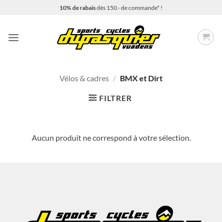
Passer
10% de rabais
dès 150.- de commande* !
au
contenu
Vélos & cadres
/
BMX et Dirt
FILTRER
Aucun produit ne correspond à votre sélection.