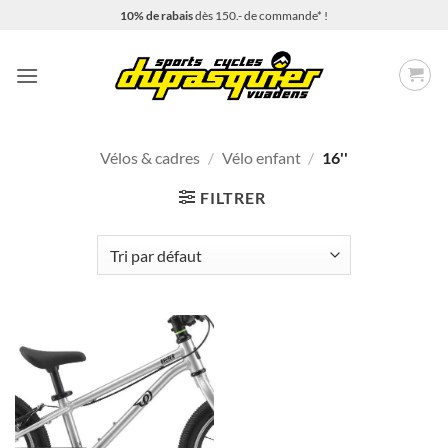
Passer
10% de rabais
dès 150.- de commande* !
au
contenu
Vélos & cadres
/
Vélo enfant
/
16''
FILTRER