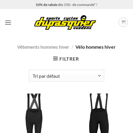
Passer
10% de rabais
dès 150.- de commande* !
au
contenu
Vêtements hommes hiver
/
Vélo hommes hiver
FILTRER