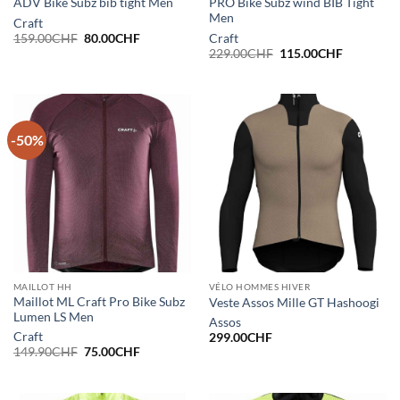
ADV Bike Subz bib tight Men
PRO Bike Subz wind BIB Tight
Men
Craft
Le
Le
159.00
CHF
80.00
CHF
Craft
prix
prix
Le
Le
229.00
CHF
115.00
CHF
initial
actuel
prix
prix
était :
est :
initial
actuel
159.00CHF.
80.00CHF.
était :
est :
229.00CHF.
115.00CH
-50%
MAILLOT HH
VÉLO HOMMES HIVER
Maillot ML Craft Pro Bike Subz
Veste Assos Mille GT Hashoogi
Lumen LS Men
Assos
Craft
299.00
CHF
Le
Le
149.90
CHF
75.00
CHF
prix
prix
initial
actuel
était :
est :
149.90CHF.
75.00CHF.