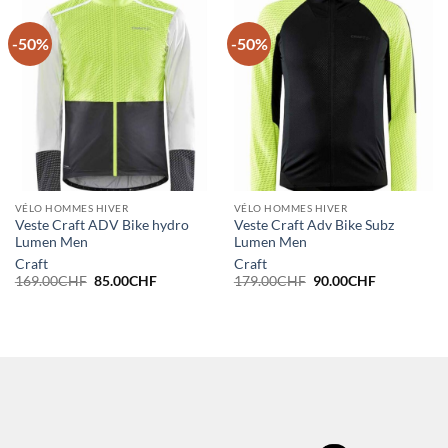
-50%
-50%
VÉLO HOMMES HIVER
VÉLO HOMMES HIVER
Veste Craft ADV Bike hydro
Veste Craft Adv Bike Subz
Lumen Men
Lumen Men
Craft
Craft
Le
Le
Le
Le
169.00
CHF
85.00
CHF
179.00
CHF
90.00
CHF
prix
prix
prix
prix
initial
actuel
initial
actuel
était :
est :
était :
est :
169.00CHF.
85.00CHF.
179.00CHF.
90.00CHF.