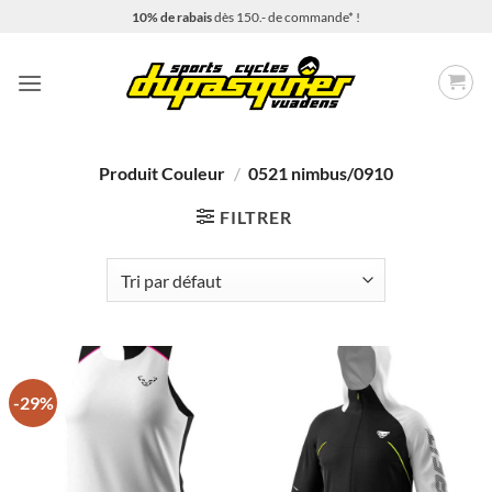
Passer
10% de rabais
dès 150.- de commande* !
au
contenu
Produit Couleur
/
0521 nimbus/0910
FILTRER
-29%