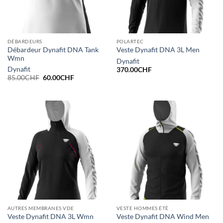
DÉBARDEURS
POLARTEC
Débardeur Dynafit DNA Tank
Veste Dynafit DNA 3L Men
Wmn
Dynafit
Dynafit
370.00
CHF
Le
Le
85.00
CHF
60.00
CHF
prix
prix
initial
actuel
était :
est :
85.00CHF.
60.00CHF.
AUTRES MEMBRANES VDE
VESTE HOMMES ÉTÉ
Veste Dynafit DNA 3L Wmn
Veste Dynafit DNA Wind Men