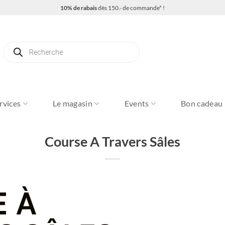
10% de rabais
dès 150.- de commande* !
Recherche
de
produits
rvices
Le magasin
Events
Bon cadeau
Course A Travers Sâles