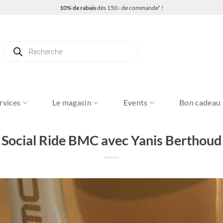
10% de rabais
dès 150.- de commande* !
Recherche
de
produits
rvices
Le magasin
Events
Bon cadeau
Social Ride BMC avec Yanis Berthoud