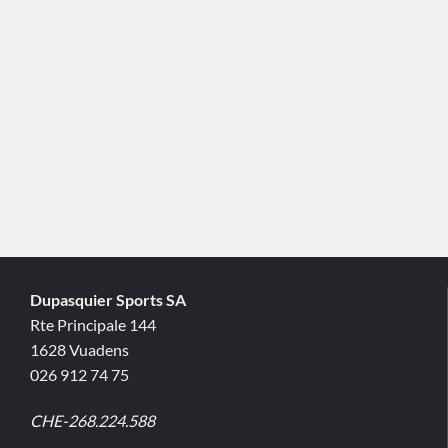
Dupasquier Sports SA
Rte Principale 144
1628 Vuadens
026 912 74 75
CHE-268.224.588