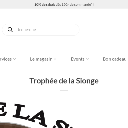
10% de rabais
dès 150.- de commande* !
Recherche
de
produits
rvices
Le magasin
Events
Bon cadeau
Trophée de la Sionge