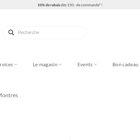
10% de rabais
dès 150.- de commande* !
Recherche
de
produits
rvices
Le magasin
Events
Bon cadeau
Montres