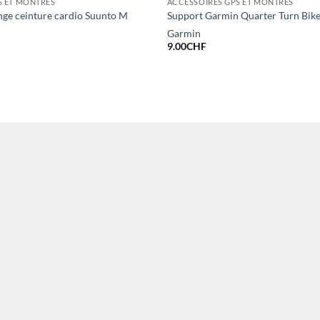
S ET MONTRES
ACCESSOIRES GPS ET MONTRES
nge ceinture cardio Suunto M
Support Garmin Quarter Turn Bik
Garmin
9.00
CHF