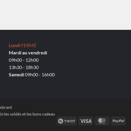
Lundi
FERMÉ
Mardi au vendredi
09h00 - 12h00
13h30 - 18h30
Samedi
09h00 - 16h00
ombrant
icles soldés et les bons cadeau
Twint
Visa
MasterCard
Pay