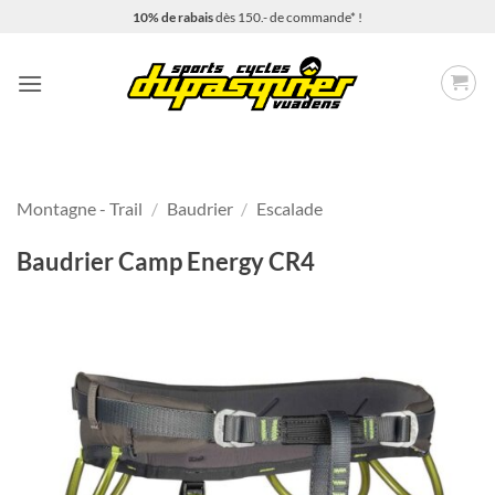
Passer
10% de rabais
dès 150.- de commande* !
au
contenu
Montagne - Trail
/
Baudrier
/
Escalade
Baudrier Camp Energy CR4