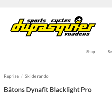
Passer
au
contenu
Shop
Se
Reprise
/
Ski de rando
Bâtons Dynafit Blacklight Pro