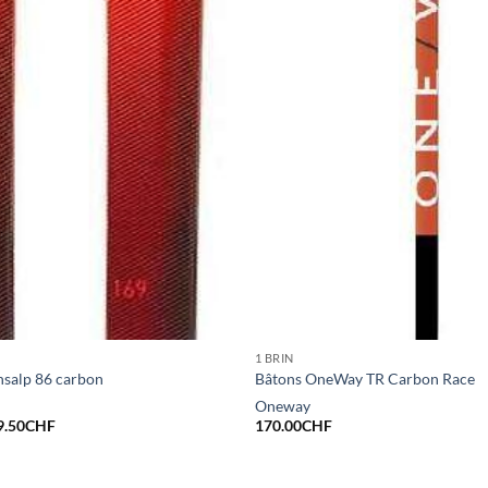
1 BRIN
ansalp 86 carbon
Bâtons OneWay TR Carbon Race
Oneway
Le
9.50
CHF
170.00
CHF
x
prix
ial
actuel
t :
est :
9.00CHF.
349.50CHF.