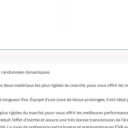
es randonnées dynamiques.
es deux matériaux les plus rigides du marché, pour vous offrir les 
e longueur fixe. Équipé d’une zone de tenue prolongée, il est idéal 
lus rigides du marché, pour vous offrir les meilleures performanc
duit l’effet d’inertie et assure une très bonne transmission de l’é
lité. La zone de préhension extra longue et ergonomique en EVA ga