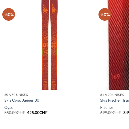
-50%
-50%
65 À 80 UNISEX
81 À 90 UNISEX
Skis Ogso Jaeger 80
Skis Fischer Tr
Ogso
Fischer
Le
Le
Le
850.00
CHF
425.00
CHF
699.00
CHF
34
prix
prix
pri
initial
actuel
init
était :
est :
étai
850.00CHF.
425.00CHF.
69