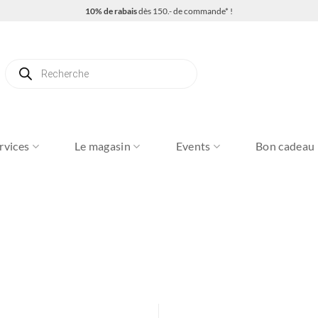
10% de rabais
dès 150.- de commande* !
Recherche
de
produits
rvices
Le magasin
Events
Bon cadeau