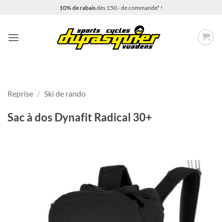
Passer
10% de rabais
dès 150.- de commande* !
au
contenu
Reprise
/
Ski de rando
Sac à dos Dynafit Radical 30+