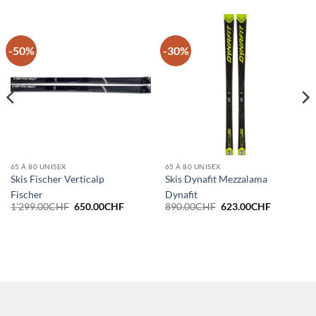
-50%
-30%
65 À 80 UNISEX
65 À 80 UNISEX
Skis Fischer Verticalp
Skis Dynafit Mezzalama
Fischer
Dynafit
Le
Le
Le
Le
1'299.00
CHF
650.00
CHF
890.00
CHF
623.00
CHF
prix
prix
prix
prix
initial
actuel
initial
actuel
était :
est :
était :
est :
1'299.00CHF.
650.00CHF.
890.00CHF.
623.00CH