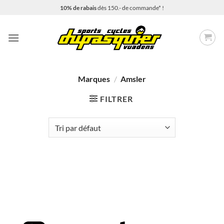
Passer
10% de rabais
dès 150.- de commande* !
au
contenu
Marques
/
Amsler
FILTRER