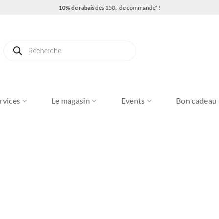
10% de rabais
dès 150.- de commande* !
Recherche
de
produits
rvices
Le magasin
Events
Bon cadeau