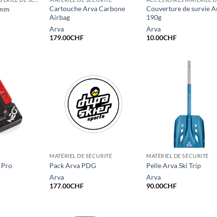
Cartouche Arva Carbone
Couverture de survie A
0mm
Airbag
190g
Arva
Arva
179.00
CHF
10.00
CHF
MATÉRIEL DE SÉCURITÉ
MATÉRIEL DE SÉCURITÉ
 Pro
Pack Arva PDG
Pelle Arva Ski Trip
Arva
Arva
177.00
CHF
90.00
CHF