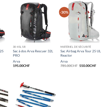
-30%
30-45L SR
MATÉRIEL DE SÉCURITÉ
 25
Sac à dos Arva Rescuer 32L
Sac Airbag Arva Tour 25 UL
PRO
Reactor
Arva
Arva
Le
Le
195.00
CHF
785.00
CHF
550.00
CHF
prix
prix
initial
actuel
était :
est :
785.00CHF.
550.00