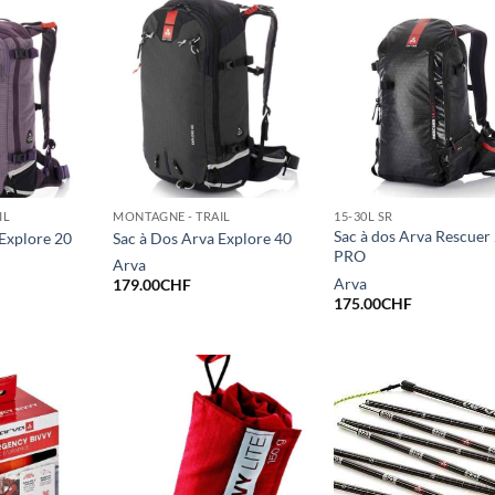
IL
MONTAGNE - TRAIL
15-30L SR
Sac à dos Arva Rescuer
Explore 20
Sac à Dos Arva Explore 40
PRO
Arva
Arva
179.00
CHF
175.00
CHF