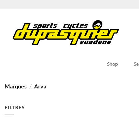
Passer
au
contenu
Shop
Se
Marques
/
Arva
FILTRES