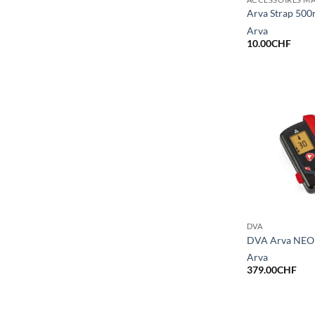
Arva Strap 50
Arva
10.00
CHF
DVA
DVA Arva NEO
Arva
379.00
CHF