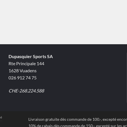
Dupasquier Sports SA
Rte Principale 144
1628 Vuadens
026 912 74 75
CHE-268.224.588
té
Livraison gratuite dès commande de 100.-, excepté enc
10% de rabais dès commande de 150.-, excepté sur les art