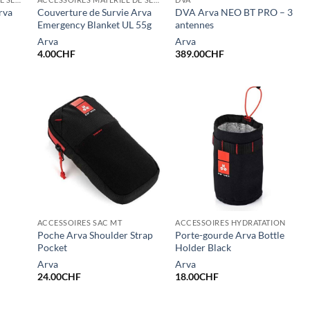
rva
Couverture de Survie Arva
DVA Arva NEO BT PRO – 3
Emergency Blanket UL 55g
antennes
Arva
Arva
4.00
CHF
389.00
CHF
ACCESSOIRES SAC MT
ACCESSOIRES HYDRATATION
Poche Arva Shoulder Strap
Porte-gourde Arva Bottle
Pocket
Holder Black
Arva
Arva
24.00
CHF
18.00
CHF