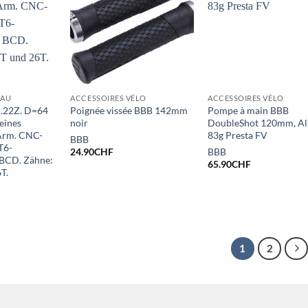
EAU
ACCESSOIRES VÉLO
ACCESSOIRES VÉLO
A.22Z. D=64
Poignée vissée BBB 142mm
Pompe à main BBB
leines
noir
DoubleShot 120mm, Al
-Arm. CNC-
83g Presta FV
BBB
T6-
24.90
CHF
BBB
 BCD. Zähne:
65.90
CHF
T.
1
2