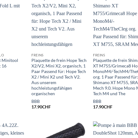
LO
FREINS
FREINS
B Minitool
Plaquette de frein Hope Tech
Plaquette de frein Shi
t 16
X2/V2, Mini X2, organisch, 1
XT M755/Grimeca8 Ho
Paar Passend für: Hope Tech
MonoM4/-TechM4/The
X2 / Mini X2 und Tech V2.
org. 1 Paar Passend für
Aus unserem
Shimano XT M755, SR
hochleistungsfähigen
Mech 9.0. Hope Mono 
organischen
Tech M4 und The
BBB
BBB
17.90
CHF
17.90
CHF