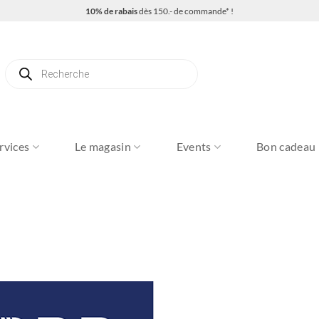
10% de rabais
dès 150.- de commande* !
Recherche
de
produits
rvices
Le magasin
Events
Bon cadeau