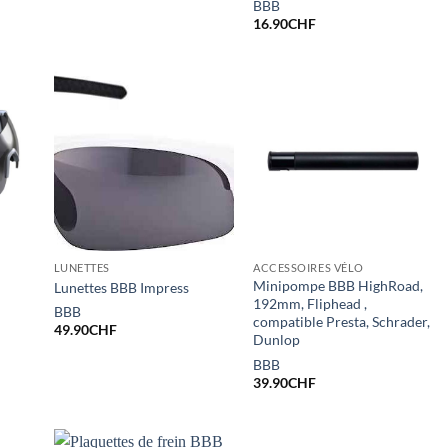
BBB
16.90
CHF
LUNETTES
ACCESSOIRES VÉLO
Minipompe BBB HighRoad,
Lunettes BBB Impress
192mm, Fliphead ,
BBB
compatible Presta, Schrader,
49.90
CHF
Dunlop
BBB
39.90
CHF