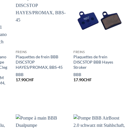
FREINS
FREINS
mano
Plaquettes de frein BBB
Plaquettes de frein
pe
DISCSTOP
DISCSTOP BBB Hayes
Cleg
HAYES/PROMAX, BBS-45
Stroker
:
BBB
BBB
AM
17.90
CHF
17.90
CHF
M4,