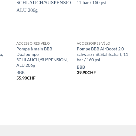
ACCESSOIRES VÉLO
ACCESSOIRES VÉLO
Pompe à main BBB
Pompe BBB AirBoost 2.0
u,
Dualpumpe
schwarz mit Stahlschaft, 11
SCHLAUCH/SUSPENSION,
bar / 160 psi
ALU 206g
BBB
BBB
39.90
CHF
55.90
CHF