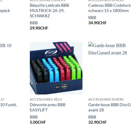
Béquille Latérale BBB
Cadenas BBB Codelock
epäck
MULTIKICK 26-29,
schwarz 15 x 1800mm
SCHWARZ
BBB
BBB
34.90
CHF
29.90
CHF
LO
ACCESSOIRES VÉLO
ACCESSOIRES DIVERS
10 Funkt.
Démonte pneu BBB
Garde-boue BBB DiscG
EASYLIFT
avant 28
BBB
BBB
5.00
CHF
32.90
CHF