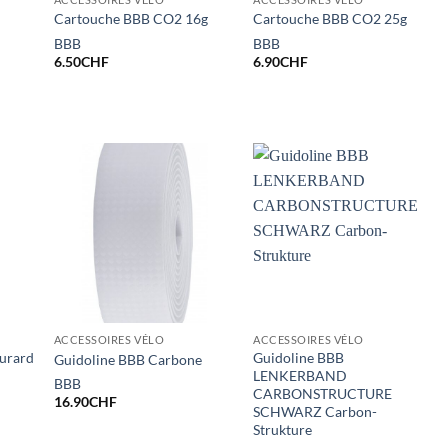
Cartouche BBB CO2 16g
Cartouche BBB CO2 25g
BBB
BBB
6.50
CHF
6.90
CHF
ACCESSOIRES VÉLO
ACCESSOIRES VÉLO
urard
Guidoline BBB
Guidoline BBB Carbone
LENKERBAND
BBB
CARBONSTRUCTURE
16.90
CHF
SCHWARZ Carbon-
Strukture