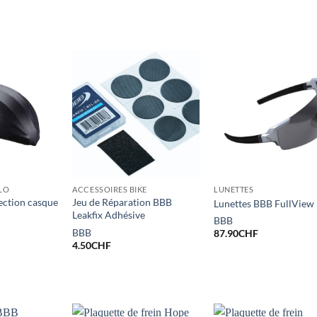
LO
ACCESSOIRES BIKE
LUNETTES
ection casque
Jeu de Réparation BBB
Lunettes BBB FullView
Leakfix Adhésive
BBB
BBB
87.90
CHF
4.50
CHF