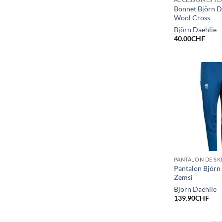
Bonnet Björn D
Wool Cross
Björn Daehlie
40.00
CHF
Pantalon Björn
Zemsi
Björn Daehlie
139.90
CHF