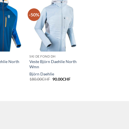
-50%
SKI DE FOND DH
ehlie North
Veste Björn Daehlie North
Wmn
Björn Daehlie
Le
Le
180.00
CHF
90.00
CHF
prix
prix
initial
actuel
était :
est :
180.00CHF.
90.00CHF.