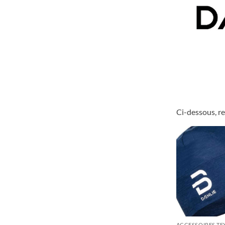
Ci-dessous, re
ACCESSOIRES TE