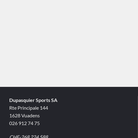
Dupasquier Sports SA
Rte Principale 144
1628 Vuadens
026 912 74 75
CHE-268.224.588