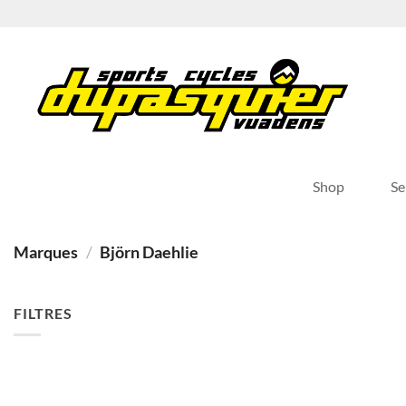
Passer
au
contenu
Shop
Se
Marques
/
Björn Daehlie
FILTRES