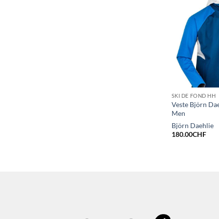
SKI DE FOND HH
Veste Björn Da
Men
Björn Daehlie
180.00
CHF