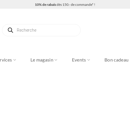
10% de rabais
dès 150.- de commande* !
Recherche
de
produits
rvices
Le magasin
Events
Bon cadeau