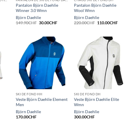
Pantalon Björn Daehlie
Pantalon Björn Daehlie
Winner 3.0 Wmn
Wool Wmn
Björn Daehlie
Björn Daehlie
Le
Le
Le
Le
Le
149.90
CHF
30.00
CHF
220.00
CHF
110.00
CHF
prix
prix
prix
prix
prix
actuel
initial
actuel
initial
actuel
est :
était :
est :
était :
est :
.
30.00CHF.
149.90CHF.
30.00CHF.
220.00CHF.
110.00
SKI DE FOND HH
SKI DE FOND DH
Veste Björn Daehlie Element
Veste Björn Daehlie Elite
Men
Wmn
Björn Daehlie
Björn Daehlie
170.00
CHF
300.00
CHF