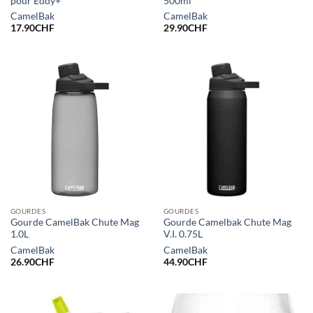
pour Eddy+
500ml
CamelBak
CamelBak
17.90
CHF
29.90
CHF
GOURDES
GOURDES
Gourde CamelBak Chute Mag
Gourde Camelbak Chute Mag
1.0L
V.I. 0.75L
CamelBak
CamelBak
26.90
CHF
44.90
CHF