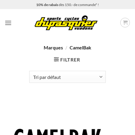
Passer
10% de rabais
dès 150.- de commande* !
au
contenu
Marques
/
CamelBak
FILTRER