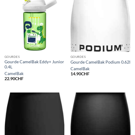
GOURDES
GOURDES
Gourde CamelBak Eddy+ Junior
Gourde CamelBak Podium 0.62l
0.4L
CamelBak
CamelBak
14.90
CHF
22.90
CHF