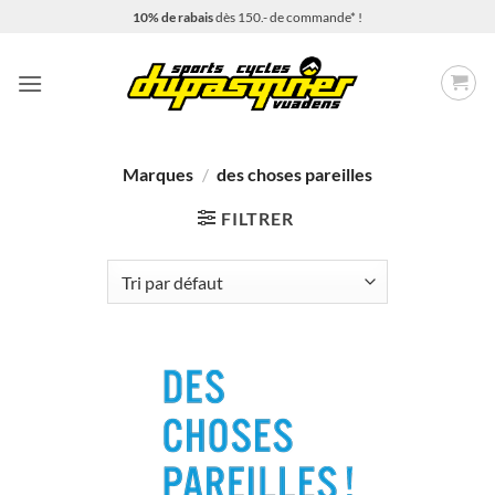
Passer
10% de rabais
dès 150.- de commande* !
au
contenu
Marques
/
des choses pareilles
FILTRER