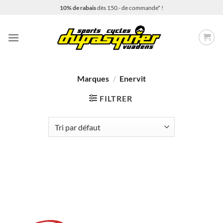
Passer
10% de rabais
dès 150.- de commande* !
au
contenu
Marques
/
Enervit
FILTRER