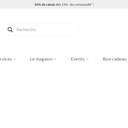
10% de rabais
dès 150.- de commande* !
Recherche
de
produits
rvices
Le magasin
Events
Bon cadeau