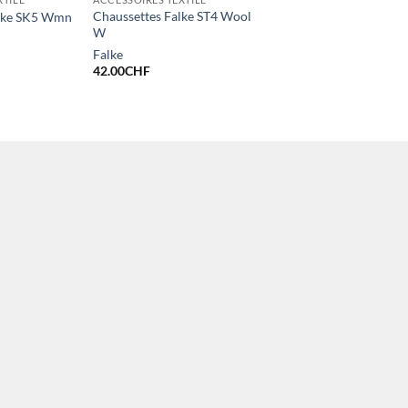
Chaussettes Falke ST4 Wool
alke SK5 Wmn
W
Falke
42.00
CHF