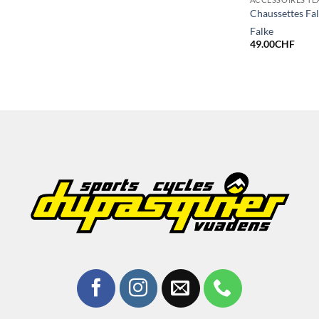
Chaussettes F
Falke
49.00
CHF