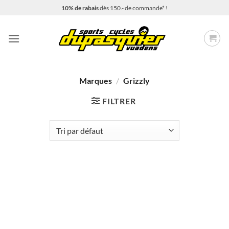
Passer
10% de rabais
dès 150.- de commande* !
au
contenu
Marques
/
Grizzly
FILTRER