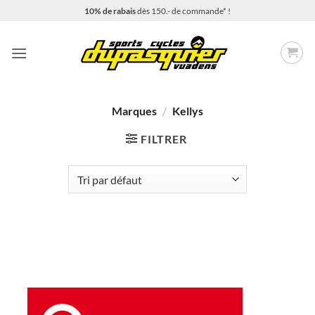
Passer
10% de rabais
dès 150.- de commande* !
au
contenu
Marques
/
Kellys
FILTRER