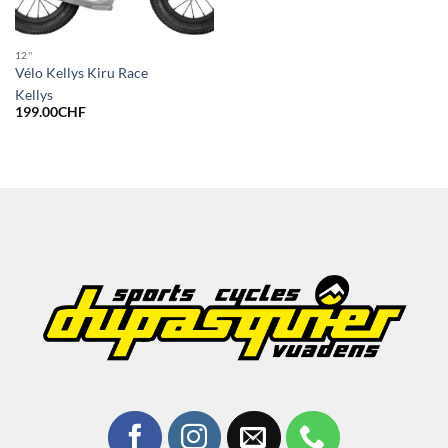
12''
Vélo Kellys Kiru Race
Kellys
199.00
CHF