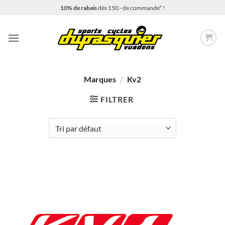
Passer
10% de rabais
dès 150.- de commande* !
au
contenu
Marques
/
Kv2
FILTRER