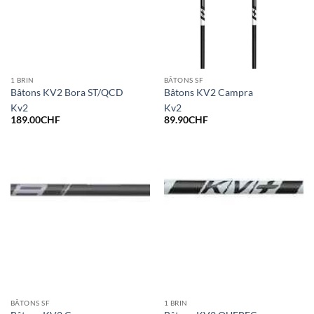
1 BRIN
BÂTONS SF
Bâtons KV2 Bora ST/QCD
Bâtons KV2 Campra
Kv2
Kv2
189.00
CHF
89.90
CHF
BÂTONS SF
1 BRIN