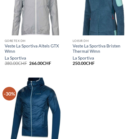
GORETEX DH
LOISIR DH
Veste La Sportiva Altels GTX
Veste La Sportiva Bristen
Wmn
Thermal Wmn
La Sportiva
La Sportiva
Le
Le
380.00
CHF
266.00
CHF
250.00
CHF
prix
prix
initial
actuel
était :
est :
380.00CHF.
266.00CHF.
-30%