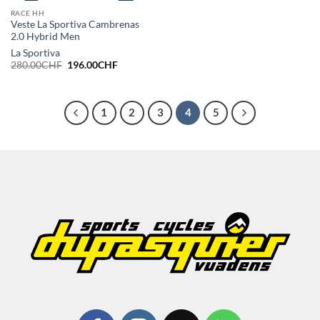
RACE HH
Veste La Sportiva Cambrenas
2.0 Hybrid Men
La Sportiva
Le
Le
280.00
CHF
196.00
CHF
prix
prix
initial
actuel
était :
est :
280.00CHF.
196.00CHF.
1
2
3
4
5