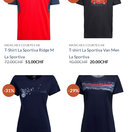
MANCHES COURTES HE
MANCHES COURTES HE
T-Shirt La Sportiva Ridge M
T-shirt La Sportiva Van Men
La Sportiva
La Sportiva
Le
Le
Le
Le
72.00
CHF
51.00
CHF
40.00
CHF
20.00
CHF
prix
prix
prix
prix
initial
actuel
initial
actuel
était :
est :
était :
est :
72.00CHF.
51.00CHF.
40.00CHF.
20.00CHF.
-31%
-29%