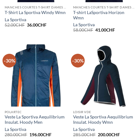
MANCHES COURTES T-SHIRT DAMES ÉTÉ
MANCHES COURTES T-SHIRT DAMES ÉTÉ
T-shirt LaSportiva Horizon
T-Shirt La Sportiva Windy Wmn
Wmn
La Sportiva
Le
Le
La Sportiva
52.00
CHF
36.00
CHF
prix
prix
Le
Le
58.00
CHF
41.00
CHF
initial
actuel
prix
prix
était :
est :
initial
actuel
52.00CHF.
36.00CHF.
était :
est :
58.00CHF.
41.00CHF.
-30%
-30%
POLARTEC
LOISIR VDE
Veste La Sportiva Aequilibrium
Veste La Sportiva Aequilibrium
Insulat. Hoody Men
Insulat. Hoody Wmn
La Sportiva
La Sportiva
Le
Le
Le
Le
280.00
CHF
196.00
CHF
285.00
CHF
200.00
CHF
prix
prix
prix
prix