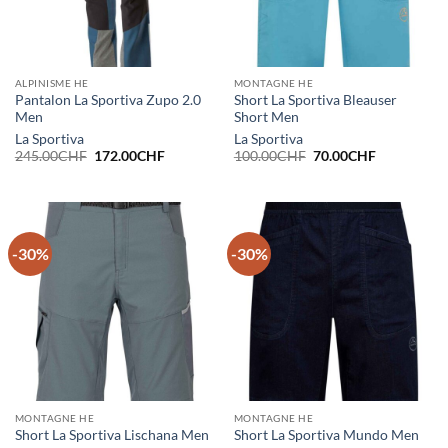
ALPINISME HE
MONTAGNE HE
Pantalon La Sportiva Zupo 2.0
Short La Sportiva Bleauser
Men
Short Men
La Sportiva
La Sportiva
Le
Le
Le
Le
245.00
CHF
172.00
CHF
100.00
CHF
70.00
CHF
prix
prix
prix
prix
initial
actuel
initial
actuel
était :
est :
était :
est :
245.00CHF.
172.00CHF.
100.00CHF.
70.00CHF.
-30%
-30%
MONTAGNE HE
MONTAGNE HE
Short La Sportiva Lischana Men
Short La Sportiva Mundo Men