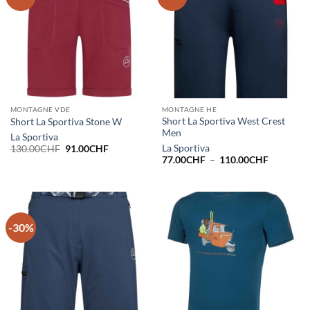
MONTAGNE VDE
MONTAGNE HE
Short La Sportiva West Crest
Short La Sportiva Stone W
Men
La Sportiva
Le
Le
La Sportiva
130.00
CHF
91.00
CHF
prix
prix
Plage
77.00
CHF
–
110.00
CHF
initial
actuel
de
était :
est :
prix :
130.00CHF.
91.00CHF.
77.00CH
à
110.00C
-30%