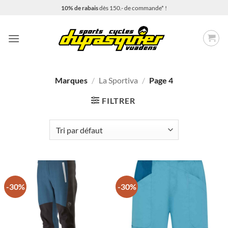
Passer
10% de rabais
dès 150.- de commande* !
au
contenu
Marques
/
La Sportiva
/
Page 4
FILTRER
-30%
-30%