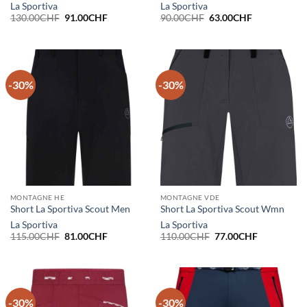
La Sportiva
La Sportiva
Le
Le
Le
Le
130.00
CHF
91.00
CHF
90.00
CHF
63.00
CHF
prix
prix
prix
prix
initial
actuel
initial
actuel
était :
est :
était :
est :
130.00CHF.
91.00CHF.
90.00CHF.
63.00CHF.
-30%
-30%
MONTAGNE HE
MONTAGNE VDE
Short La Sportiva Scout Men
Short La Sportiva Scout Wmn
La Sportiva
La Sportiva
Le
Le
Le
Le
115.00
CHF
81.00
CHF
110.00
CHF
77.00
CHF
prix
prix
prix
prix
initial
actuel
initial
actuel
était :
est :
était :
est :
115.00CHF.
81.00CHF.
110.00CHF.
77.00CHF.
-30%
-30%