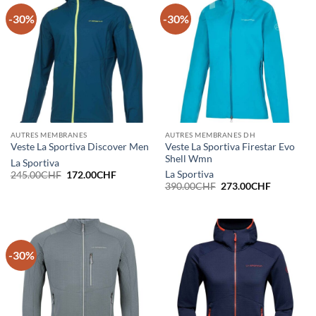
-30%
-30%
AUTRES MEMBRANES
AUTRES MEMBRANES DH
Veste La Sportiva Firestar Evo
Veste La Sportiva Discover Men
Shell Wmn
La Sportiva
Le
Le
La Sportiva
245.00
CHF
172.00
CHF
prix
prix
Le
Le
390.00
CHF
273.00
CHF
initial
actuel
prix
prix
était :
est :
initial
actuel
245.00CHF.
172.00CHF.
était :
est :
390.00CHF.
273.00CH
-30%