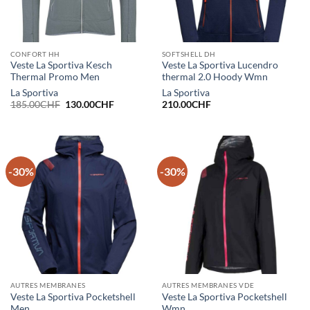
CONFORT HH
SOFTSHELL DH
Veste La Sportiva Kesch
Veste La Sportiva Lucendro
Thermal Promo Men
thermal 2.0 Hoody Wmn
La Sportiva
La Sportiva
Le
Le
185.00
CHF
130.00
CHF
210.00
CHF
prix
prix
initial
actuel
était :
est :
185.00CHF.
130.00CHF.
-30%
-30%
AUTRES MEMBRANES
AUTRES MEMBRANES VDE
Veste La Sportiva Pocketshell
Veste La Sportiva Pocketshell
Men
Wmn