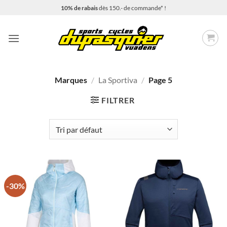
Passer
10% de rabais
dès 150.- de commande* !
au
contenu
Marques
/
La Sportiva
/
Page 5
FILTRER
-30%