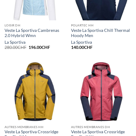
LOISIR DH
POLARTEC HH
Veste La Sportiva Cambrenas
Veste La Sportiva Chill Thermal
2.0 Hybrid Wmn
Hoody Men
La Sportiva
La Sportiva
Le
Le
280.00
CHF
196.00
CHF
140.00
CHF
prix
prix
initial
actuel
était :
est :
280.00CHF.
196.00CHF.
AUTRES MEMBRANES HH
AUTRES MEMBRANES DH
Veste La Sportiva Crossridge
Veste La Sportiva Crossridge