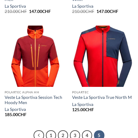
La Sportiva
La Sportiva
Le
Le
Le
Le
210.00
CHF
147.00
CHF
210.00
CHF
147.00
CHF
prix
prix
prix
prix
initial
actuel
initial
actuel
était :
est :
était :
est :
210.00CHF.
147.00CHF.
210.00CHF.
147.00CH
POLARTEC ALPHA HH
POLARTEC
Veste La Sportiva Session Tech
Veste La Sportiva True North M
Hoody Men
La Sportiva
La Sportiva
125.00
CHF
185.00
CHF
1
2
3
4
5