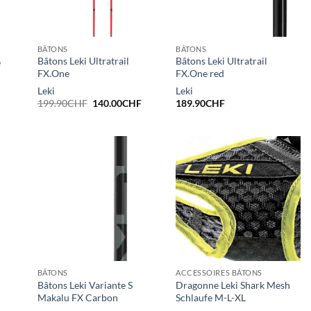
BÂTONS
BÂTONS
Bâtons Leki Ultratrail
Bâtons Leki Ultratrail
e
FX.One
FX.One red
Leki
Leki
Le
Le
199.90
CHF
140.00
CHF
189.90
CHF
prix
prix
initial
actuel
était :
est :
199.90CHF.
140.00CHF.
BÂTONS
ACCESSOIRES BÂTONS
Bâtons Leki Variante S
Dragonne Leki Shark Mesh
Makalu FX Carbon
Schlaufe M-L-XL