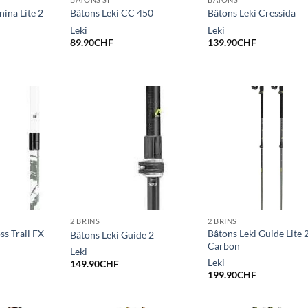
nina Lite 2
Bâtons Leki CC 450
Bâtons Leki Cressida
Leki
Leki
89.90
CHF
139.90
CHF
2 BRINS
2 BRINS
ss Trail FX
Bâtons Leki Guide Lite 
Bâtons Leki Guide 2
Carbon
Leki
Leki
149.90
CHF
199.90
CHF