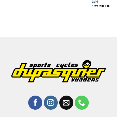
Leki
199.90
CHF