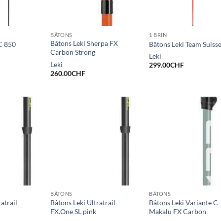
BÂTONS
1 BRIN
Bâtons Leki Sherpa FX
C 850
Bâtons Leki Team Suiss
Carbon Strong
Leki
Leki
299.00
CHF
260.00
CHF
BÂTONS
BÂTONS
atrail
Bâtons Leki Ultratrail
Bâtons Leki Variante C
FX.One SL pink
Makalu FX Carbon