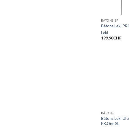
BÂTONS SF
Bâtons Leki PR
Leki
199.90
CHF
BÂTONS
Bâtons Leki Ultr
FX.One SL