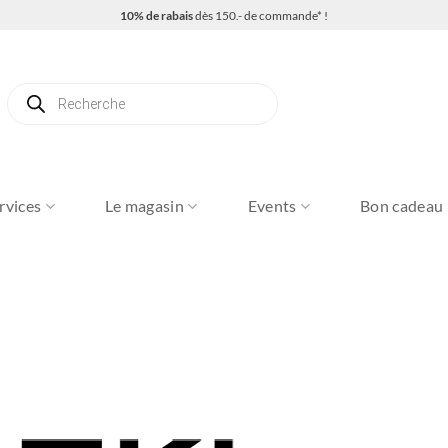
10% de rabais
dès 150.- de commande* !
Recherche
de
produits
rvices
Le magasin
Events
Bon cadeau