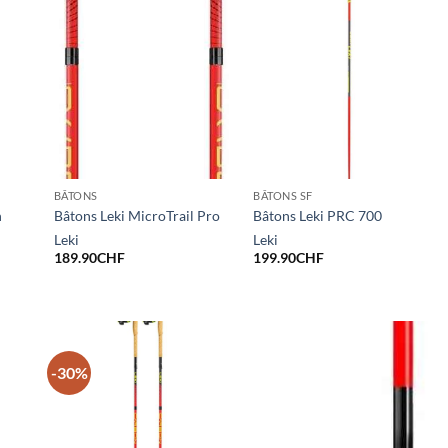
BÂTONS
BÂTONS SF
n
Bâtons Leki MicroTrail Pro
Bâtons Leki PRC 700
Leki
Leki
189.90
CHF
199.90
CHF
-30%