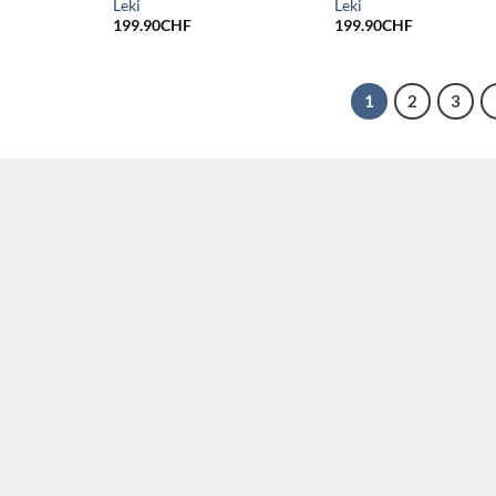
Leki
Leki
199.90
CHF
199.90
CHF
1
2
3