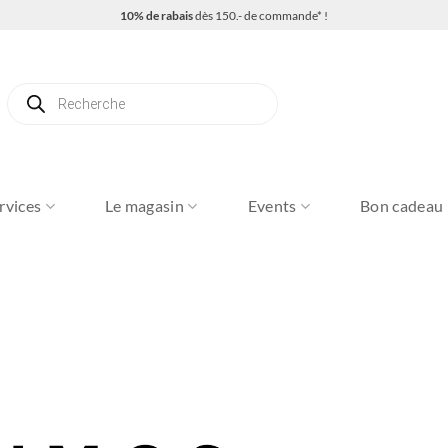
10% de rabais
dès 150.- de commande* !
Recherche
de
produits
rvices
Le magasin
Events
Bon cadeau