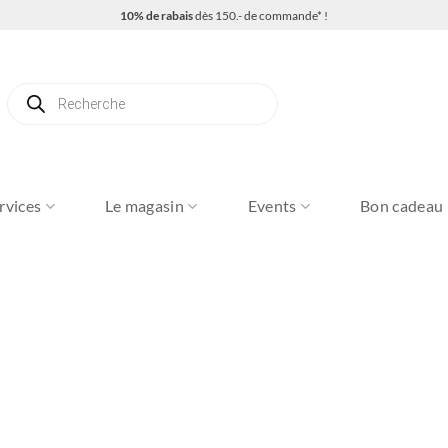
10% de rabais
dès 150.- de commande* !
Recherche
de
produits
rvices
Le magasin
Events
Bon cadeau