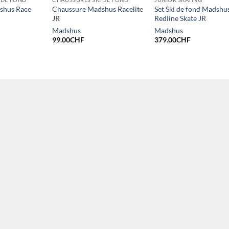
shus Race
Chaussure Madshus Racelite
Set Ski de fond Madshu
JR
Redline Skate JR
Madshus
Madshus
99.00
CHF
379.00
CHF