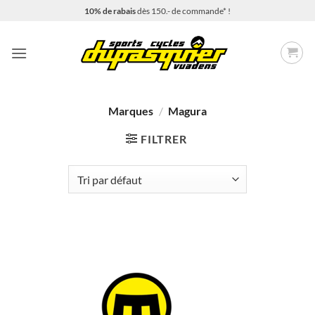
Passer
10% de rabais
dès 150.- de commande* !
au
contenu
Marques
/
Magura
FILTRER