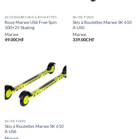
ACCESSOIRES SKIS À ROULETTES
SKI DE FOND
Roue Marwe US6 Free Spin
Skis à Roulettes Marwe SK 610
100×25 Skating
A US0
Marwe
Marwe
49.00
CHF
339.00
CHF
SKI DE FOND
Skis à Roulettes Marwe SK 610
A US6
Marwe