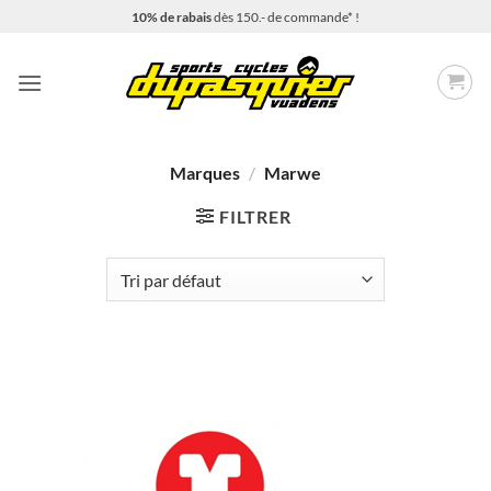
Passer
10% de rabais
dès 150.- de commande* !
au
contenu
Marques
/
Marwe
FILTRER