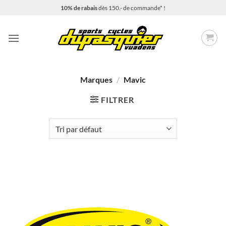
Passer
10% de rabais
dès 150.- de commande* !
au
contenu
Marques
/
Mavic
FILTRER