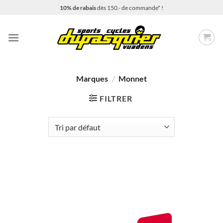
Passer
10% de rabais
dès 150.- de commande* !
au
contenu
Marques
/
Monnet
FILTRER