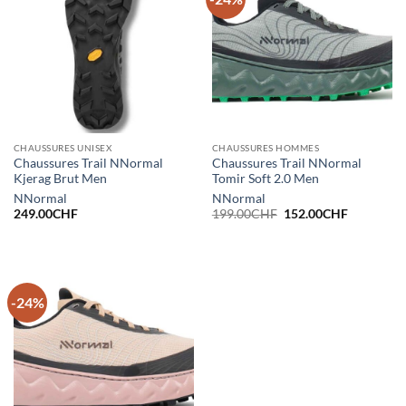
CHAUSSURES UNISEX
CHAUSSURES HOMMES
Chaussures Trail NNormal
Chaussures Trail NNormal
Kjerag Brut Men
Tomir Soft 2.0 Men
NNormal
NNormal
Le
Le
249.00
CHF
199.00
CHF
152.00
CHF
prix
prix
initial
actuel
était :
est :
199.00CHF.
152.00CH
-24%