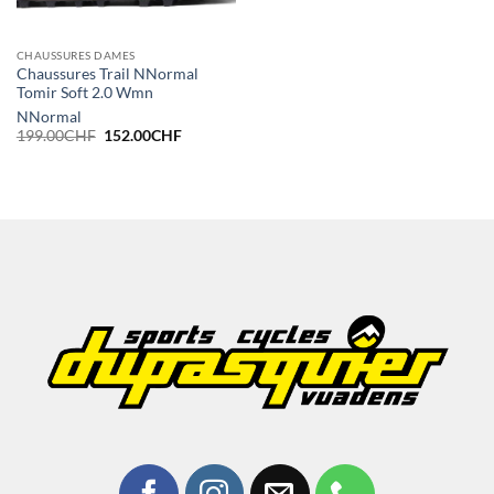
CHAUSSURES DAMES
Chaussures Trail NNormal
Tomir Soft 2.0 Wmn
NNormal
Le
Le
199.00
CHF
152.00
CHF
prix
prix
initial
actuel
était :
est :
199.00CHF.
152.00CHF.