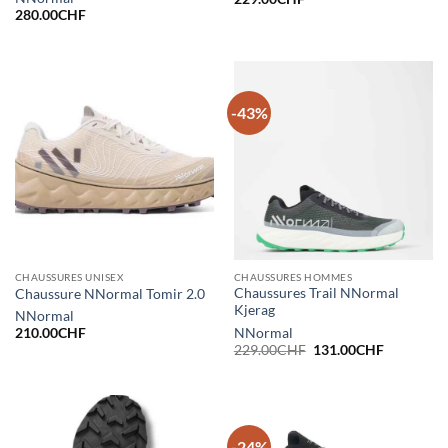
280.00
CHF
-43%
CHAUSSURES UNISEX
CHAUSSURES HOMMES
Chaussures Trail NNormal
Chaussure NNormal Tomir 2.0
Kjerag
NNormal
NNormal
210.00
CHF
Le
Le
229.00
CHF
131.00
CHF
prix
prix
initial
actuel
était :
est :
229.00CHF.
131.00CH
-24%