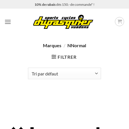
Passer
10% de rabais
dès 150.- de commande* !
au
contenu
Marques
/
NNormal
FILTRER