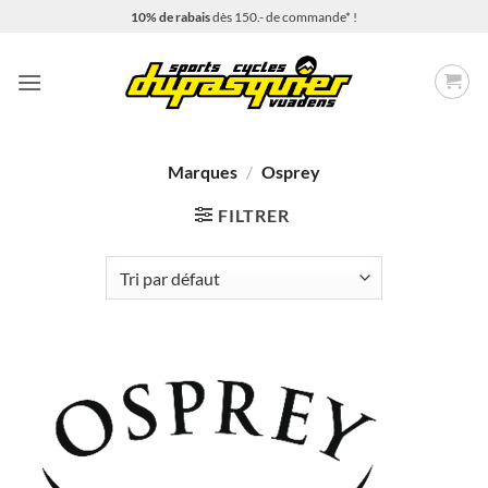
Passer
10% de rabais
dès 150.- de commande* !
au
contenu
Marques
/
Osprey
FILTRER