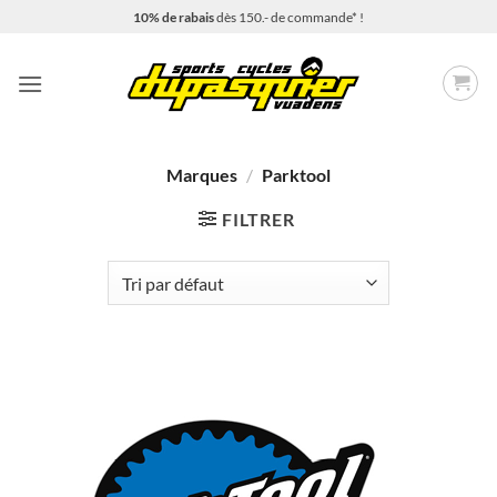
Passer
10% de rabais
dès 150.- de commande* !
au
contenu
Marques
/
Parktool
FILTRER