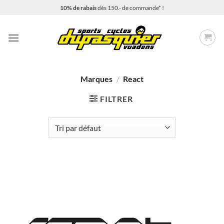
Passer
10% de rabais
dès 150.- de commande* !
au
contenu
Marques
/
React
FILTRER