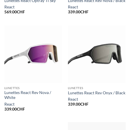
Lunettes React Optray TI Sky
Lunettes React Rev Nova / Black
React
React
569.00
CHF
339.00
CHF
LUNETTES
LUNETTES
Lunettes React Rev Nova /
Lunettes React Rev Onyx / Black
White
React
React
339.00
CHF
339.00
CHF