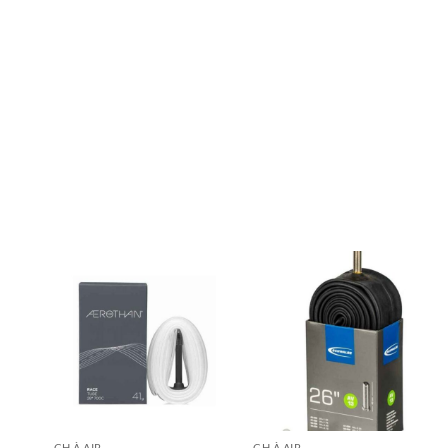
CH À AIR
CH À AIR