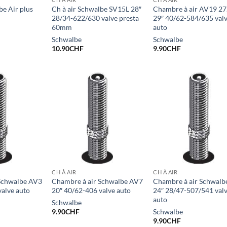
be Air plus
Ch à air Schwalbe SV15L 28″
Chambre à air AV19 27
28/34-622/630 valve presta
29″ 40/62-584/635 val
60mm
auto
Schwalbe
Schwalbe
10.90
CHF
9.90
CHF
CH À AIR
CH À AIR
Schwalbe AV3
Chambre à air Schwalbe AV7
Chambre à air Schwalb
valve auto
20″ 40/62-406 valve auto
24″ 28/47-507/541 val
auto
Schwalbe
9.90
CHF
Schwalbe
9.90
CHF