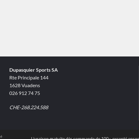
Dupasquier Sports SA
Rte Principale 144
1628 Vuadens
026 912 74 75
CHE-268.224.588
té
Livraison gratuite dès commande de 100.-, excepté enc