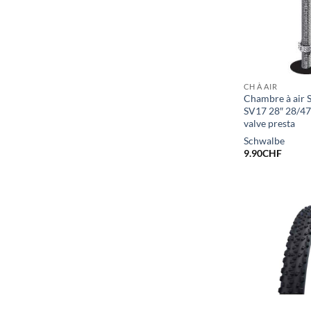
CH À AIR
Chambre à air 
SV17 28″ 28/4
valve presta
Schwalbe
9.90
CHF