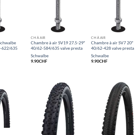
CH À AIR
CH À AIR
Schwalbe
Chambre à air SV19 27.5-29″
Chambre à air SV7 20″
7-622/635
40/62-584/635 valve presta
40/62-428 valve presta
Schwalbe
Schwalbe
9.90
CHF
9.90
CHF