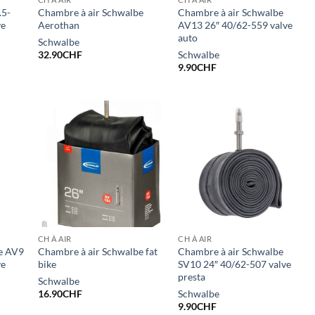
.5-
Chambre à air Schwalbe
Chambre à air Schwalbe
ve
Aerothan
AV13 26″ 40/62-559 valve
auto
Schwalbe
32.90
CHF
Schwalbe
9.90
CHF
CH À AIR
CH À AIR
e AV9
Chambre à air Schwalbe fat
Chambre à air Schwalbe
ve
bike
SV10 24″ 40/62-507 valve
presta
Schwalbe
16.90
CHF
Schwalbe
9.90
CHF