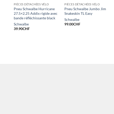
PIÈCES DÉTACHÉES VÉLO
PIÈCES DÉTACHÉES VÉLO
Pneu Schwalbe Hurricane
Pneu Schwalbe Jumbo Jim
27.5×2.25 Addix rigide avec
Snakeskin TL Easy
bande réfléchissante black
Schwalbe
Schwalbe
99.00
CHF
39.90
CHF