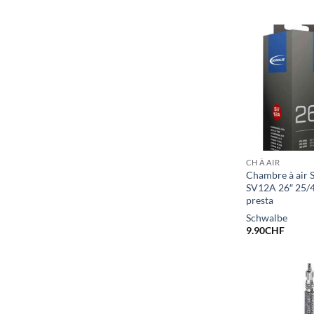
CH À AIR
Chambre à air 
SV12A 26″ 25/4
presta
Schwalbe
9.90
CHF