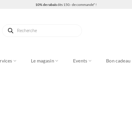
10% de rabais
dès 150.- de commande* !
Recherche
de
produits
rvices
Le magasin
Events
Bon cadeau