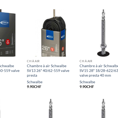
CH À AIR
CH À AIR
Schwalbe
Chambre à air Schwalbe
Chambre à air Schwalb
0-559 valve
SV13 26″ 40/62-559 valve
SV15 28″ 18/28-622/6
presta
valve presta 40 mm
Schwalbe
Schwalbe
9.90
CHF
9.90
CHF