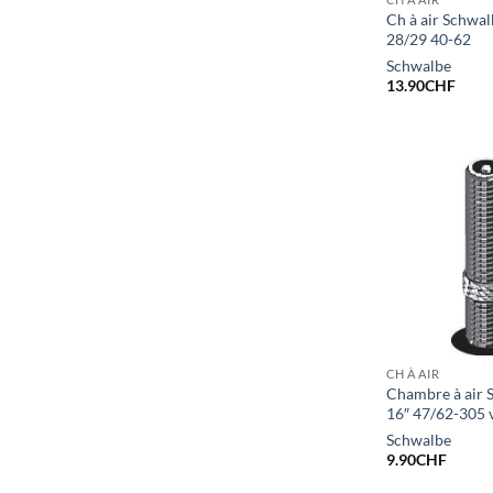
Ch à air Schwal
28/29 40-62
Schwalbe
13.90
CHF
CH À AIR
Chambre à air 
16″ 47/62-305 
Schwalbe
9.90
CHF