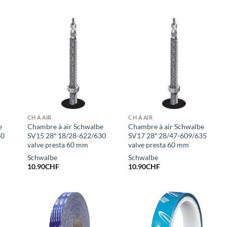
CH À AIR
CH À AIR
e
Chambre à air Schwalbe
Chambre à air Schwalbe
30
SV15 28″ 18/28-622/630
SV17 28″ 28/47-609/635
valve presta 60 mm
valve presta 60 mm
Schwalbe
Schwalbe
10.90
CHF
10.90
CHF