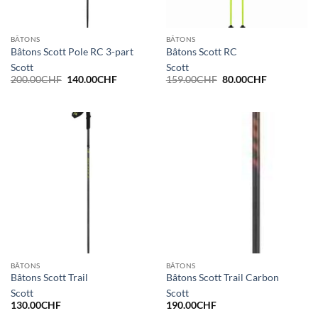
BÂTONS
BÂTONS
Bâtons Scott Pole RC 3-part
Bâtons Scott RC
Scott
Scott
Le
Le
Le
Le
200.00
CHF
140.00
CHF
159.00
CHF
80.00
CHF
prix
prix
prix
prix
initial
actuel
initial
actuel
était :
est :
était :
est :
200.00CHF.
140.00CHF.
159.00CHF.
80.00CHF.
BÂTONS
BÂTONS
Bâtons Scott Trail
Bâtons Scott Trail Carbon
Scott
Scott
130.00
CHF
190.00
CHF