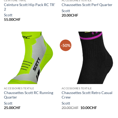
CEINTURE TRAIL
ACCESSOIRES TEXTILE
Ceinture Scott Hip Pack RC TR’
Chaussettes Scott Perf Quarter
2
Scott
Scott
20.00
CHF
55.00
CHF
-50%
ACCESSOIRES TEXTILE
ACCESSOIRES TEXTILE
Chaussettes Scott RC Running
Chaussettes Scott Retro Casual
Quarter
Crew
Scott
Scott
Le
Le
25.00
CHF
20.00
CHF
10.00
CHF
prix
prix
initial
actuel
était :
est :