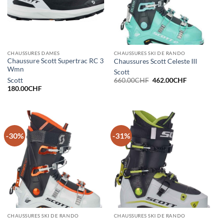
CHAUSSURES DAMES
CHAUSSURES SKI DE RANDO
Chaussure Scott Supertrac RC 3
Chaussures Scott Celeste III
Wmn
Scott
Le
Le
Scott
660.00
CHF
462.00
CHF
prix
prix
180.00
CHF
initial
actuel
était :
est :
660.00CHF.
462.00CH
-30%
-31%
CHAUSSURES SKI DE RANDO
CHAUSSURES SKI DE RANDO