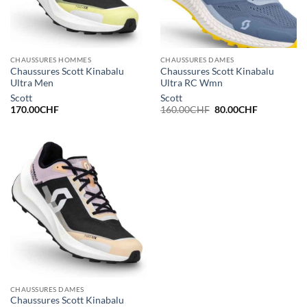
CHAUSSURES HOMMES
CHAUSSURES DAMES
Chaussures Scott Kinabalu
Chaussures Scott Kinabalu
Ultra Men
Ultra RC Wmn
Scott
Scott
Le
Le
170.00
CHF
160.00
CHF
80.00
CHF
prix
prix
initial
actuel
était :
est :
160.00CHF.
80.00CHF.
CHAUSSURES DAMES
Chaussures Scott Kinabalu