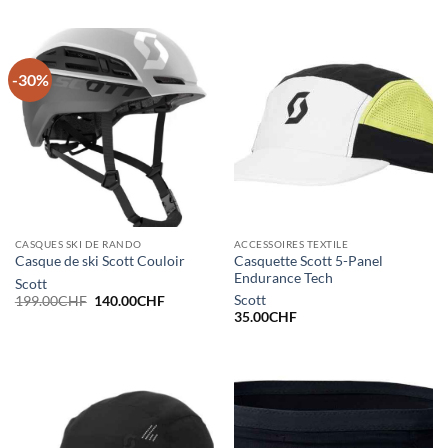
-30%
CASQUES SKI DE RANDO
ACCESSOIRES TEXTILE
Casquette Scott 5-Panel
Casque de ski Scott Couloir
Endurance Tech
Scott
Le
Le
Scott
199.00
CHF
140.00
CHF
prix
prix
35.00
CHF
initial
actuel
était :
est :
199.00CHF.
140.00CHF.