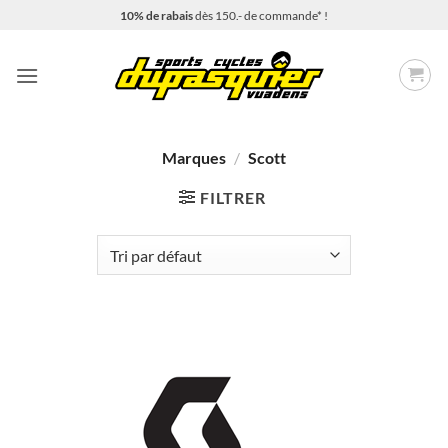
Passer
10% de rabais
dès 150.- de commande* !
au
contenu
Marques
/
Scott
FILTRER