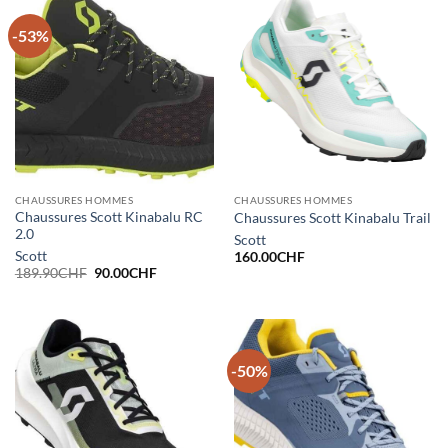
-53%
CHAUSSURES HOMMES
CHAUSSURES HOMMES
Chaussures Scott Kinabalu RC
Chaussures Scott Kinabalu Trail
2.0
Scott
Scott
160.00
CHF
Le
Le
189.90
CHF
90.00
CHF
prix
prix
initial
actuel
était :
est :
189.90CHF.
90.00CHF.
-50%