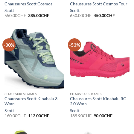
Chaussures Scott Cosmos
Chaussures Scott Cosmos Tour
Scott
Scott
Le
Le
Le
Le
550.00
CHF
385.00
CHF
650.00
CHF
450.00
CHF
prix
prix
prix
prix
initial
actuel
initial
actuel
était :
est :
était :
est :
550.00CHF.
385.00CHF.
650.00CHF.
450.00CH
-30%
-53%
CHAUSSURES DAMES
CHAUSSURES DAMES
Chaussures Scott Kinabalu 3
Chaussures Scott Kinabalu RC
Wmn
2.0 Wmn
Scott
Scott
Le
Le
Le
Le
160.00
CHF
112.00
CHF
189.90
CHF
90.00
CHF
prix
prix
prix
prix
initial
actuel
initial
actuel
était :
est :
était :
est :
160.00CHF.
112.00CHF.
189.90CHF.
90.00CHF.