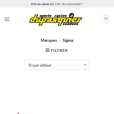
Passer
10% de rabais
dès 150.- de commande* !
au
contenu
Marques
/
Sigma
FILTRER