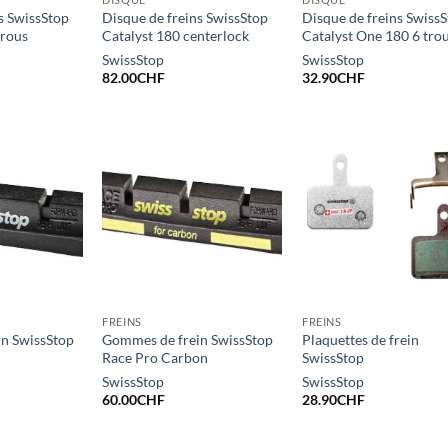
s SwissStop
Disque de freins SwissStop
Disque de freins Swiss
trous
Catalyst 180 centerlock
Catalyst One 180 6 tro
SwissStop
SwissStop
82.00
CHF
32.90
CHF
FREINS
FREINS
n SwissStop
Gommes de frein SwissStop
Plaquettes de frein
Race Pro Carbon
SwissStop
SwissStop
SwissStop
60.00
CHF
28.90
CHF