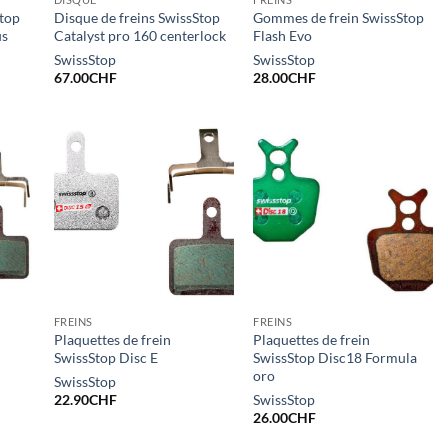
Stop
Disque de freins SwissStop
Gommes de frein SwissStop
us
Catalyst pro 160 centerlock
Flash Evo
SwissStop
SwissStop
67.00
CHF
28.00
CHF
FREINS
FREINS
Plaquettes de frein
Plaquettes de frein
SwissStop Disc E
SwissStop Disc18 Formula
oro
SwissStop
22.90
CHF
SwissStop
26.00
CHF