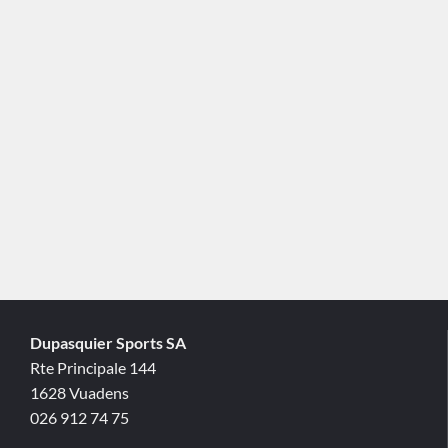
Dupasquier Sports SA
Rte Principale 144
1628 Vuadens
026 912 74 75