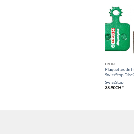
FREINS
Plaquettes de f
SwissStop Disc
SwissStop
38.90
CHF