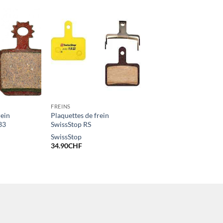
FREINS
rein
Plaquettes de frein
33
SwissStop RS
SwissStop
34.90
CHF