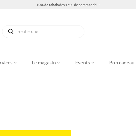
10% de rabais
dès 150.- de commande* !
Recherche
de
produits
rvices
Le magasin
Events
Bon cadeau