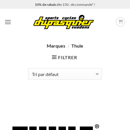
Passer
10% de rabais
dès 150.- de commande* !
au
contenu
Marques
/
Thule
FILTRER